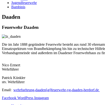
Jugendfeuerwehr
Bambinis
Daaden
Feuerwehr Daaden
Die im Jahr 1888 gegründete Feuerwehr besteht aus rund 30 ehrenamt
Einsatzspektrum von Brandbekämpfung bis hin zu technischer Hilfele
Verbandsgemeinde sind außerdem im Daadener Feuerwehrhaus zu fi
Nico Ermert
Wehrführer
Patrick Künkler
stv. Wehrführer
Email:
wehrfuehrung-daaden[at]feuerwehr-vg-daaden-herdorf.de
Facebook
WordPress
Instagram