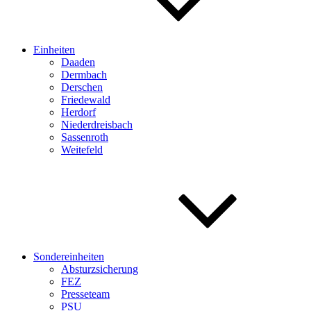
Einheiten
Daaden
Dermbach
Derschen
Friedewald
Herdorf
Niederdreisbach
Sassenroth
Weitefeld
Sondereinheiten
Absturzsicherung
FEZ
Presseteam
PSU