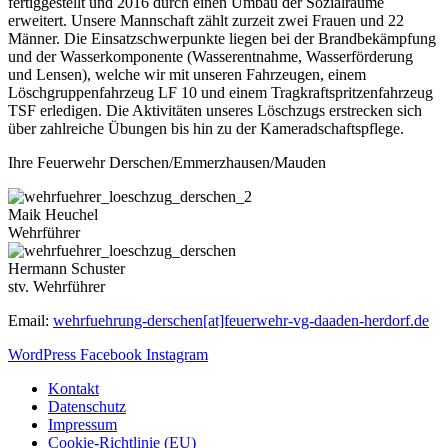
fertiggestellt und 2016 durch einen Umbau der Sozialräume
erweitert. Unsere Mannschaft zählt zurzeit zwei Frauen und 22
Männer. Die Einsatzschwerpunkte liegen bei der Brandbekämpfung
und der Wasserkomponente (Wasserentnahme, Wasserförderung
und Lensen), welche wir mit unseren Fahrzeugen, einem
Löschgruppenfahrzeug LF 10 und einem Tragkraftspritzenfahrzeug
TSF erledigen. Die Aktivitäten unseres Löschzugs erstrecken sich
über zahlreiche Übungen bis hin zu der Kameradschaftspflege.
Ihre Feuerwehr Derschen/Emmerzhausen/Mauden
Maik Heuchel
Wehrführer
Hermann Schuster
stv. Wehrführer
Email:
wehrfuehrung-derschen[at]feuerwehr-vg-daaden-herdorf.de
WordPress
Facebook
Instagram
Kontakt
Datenschutz
Impressum
Cookie-Richtlinie (EU)