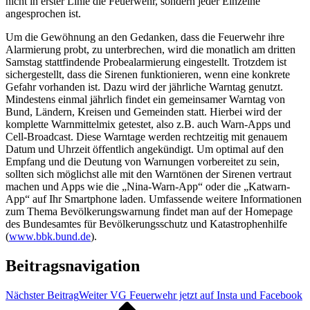
nicht in erster Linie die Feuerwehr, sondern jeder Einzelne
angesprochen ist.
Um die Gewöhnung an den Gedanken, dass die Feuerwehr ihre
Alarmierung probt, zu unterbrechen, wird die monatlich am dritten
Samstag stattfindende Probealarmierung eingestellt. Trotzdem ist
sichergestellt, dass die Sirenen funktionieren, wenn eine konkrete
Gefahr vorhanden ist. Dazu wird der jährliche Warntag genutzt.
Mindestens einmal jährlich findet ein gemeinsamer Warntag von
Bund, Ländern, Kreisen und Gemeinden statt. Hierbei wird der
komplette Warnmittelmix getestet, also z.B. auch Warn-Apps und
Cell-Broadcast. Diese Warntage werden rechtzeitig mit genauem
Datum und Uhrzeit öffentlich angekündigt. Um optimal auf den
Empfang und die Deutung von Warnungen vorbereitet zu sein,
sollten sich möglichst alle mit den Warntönen der Sirenen vertraut
machen und Apps wie die „Nina-Warn-App“ oder die „Katwarn-
App“ auf Ihr Smartphone laden. Umfassende weitere Informationen
zum Thema Bevölkerungswarnung findet man auf der Homepage
des Bundesamtes für Bevölkerungsschutz und Katastrophenhilfe
(
www.bbk.bund.de
).
Beitragsnavigation
Nächster Beitrag
Weiter
VG Feuerwehr jetzt auf Insta und Facebook